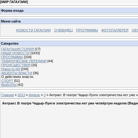
[
МИР ГАГАУЗИИ
]
Форма входа
Меню сайта
НОВОСТИ ГАГАУЗИИ
ОЧЕВИДЕЦ
ПРОГРАММЫ
ФОТОГАЛЛЕРЕЯ
ОБ
Categories
ГАГАУЗЫ/ИСТОРИЯ
[17]
НАШИ НОВОСТИ
[1633]
ПРОГРАММЫ
[104]
ТЕМАТИЧЕСКИЕ ПЕРЕДАЧИ
[44]
ПРОИСШЕСТВИЯ
[16]
Новости ИА
[244]
АКЦЕНТЫ ВЛАСТИ
[36]
О действиях власти.
СПОРТ
[51]
ВЫБОРЫ
[42]
Главная
»
2013
»
Апрель
»
3
» Антракт. В театре Чадыр-Лунги электричества нет уже 
Антракт. В театре Чадыр-Лунги электричества нет уже четвёртую неделю (Виде