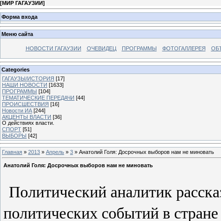
[
МИР ГАГАУЗИИ
]
Форма входа
Меню сайта
НОВОСТИ ГАГАУЗИИ
ОЧЕВИДЕЦ
ПРОГРАММЫ
ФОТОГАЛЛЕРЕЯ
ОБ
Categories
ГАГАУЗЫ/ИСТОРИЯ
[17]
НАШИ НОВОСТИ
[1633]
ПРОГРАММЫ
[104]
ТЕМАТИЧЕСКИЕ ПЕРЕДАЧИ
[44]
ПРОИСШЕСТВИЯ
[16]
Новости ИА
[244]
АКЦЕНТЫ ВЛАСТИ
[36]
О действиях власти.
СПОРТ
[51]
ВЫБОРЫ
[42]
Главная
»
2013
»
Апрель
»
3
» Анатолий Голя: Досрочных выборов нам не миновать
Анатолий Голя: Досрочных выборов нам не миновать
Политический аналитик рассказ
политических событий в стране