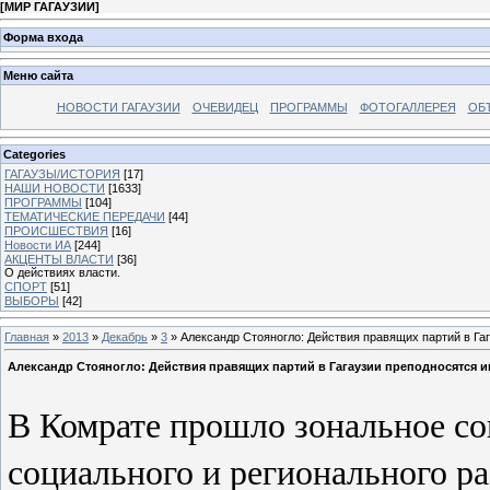
[
МИР ГАГАУЗИИ
]
Форма входа
Меню сайта
НОВОСТИ ГАГАУЗИИ
ОЧЕВИДЕЦ
ПРОГРАММЫ
ФОТОГАЛЛЕРЕЯ
ОБ
Categories
ГАГАУЗЫ/ИСТОРИЯ
[17]
НАШИ НОВОСТИ
[1633]
ПРОГРАММЫ
[104]
ТЕМАТИЧЕСКИЕ ПЕРЕДАЧИ
[44]
ПРОИСШЕСТВИЯ
[16]
Новости ИА
[244]
АКЦЕНТЫ ВЛАСТИ
[36]
О действиях власти.
СПОРТ
[51]
ВЫБОРЫ
[42]
Главная
»
2013
»
Декабрь
»
3
» Александр Стояногло: Действия правящих партий в Га
Александр Стояногло: Действия правящих партий в Гагаузии преподносятся 
В Комрате прошло зональное со
социального и регионального р