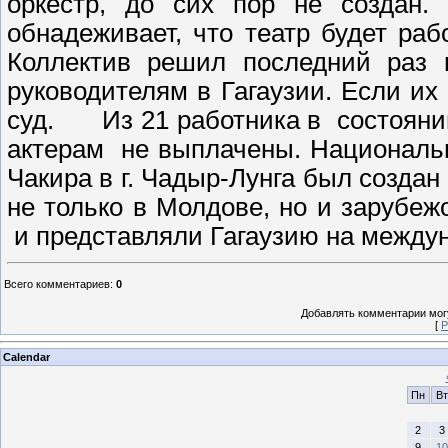
оркестр, до сих пор не создан.
обнадеживает, что театр будет ра
Коллектив решил последний раз 
руководителям в Гагаузии. Если их
суд. Из 21 работника в состоянии
актерам не выплачены. Национальн
Чакира в г. Чадыр-Лунга был создан 
не только в Молдове, но и зарубеж
и представляли Гагаузию на межд
Всего комментариев
:
0
Добавлять комментарии могу
[
Р
Calendar
Пн
Вт
2
3
9
10