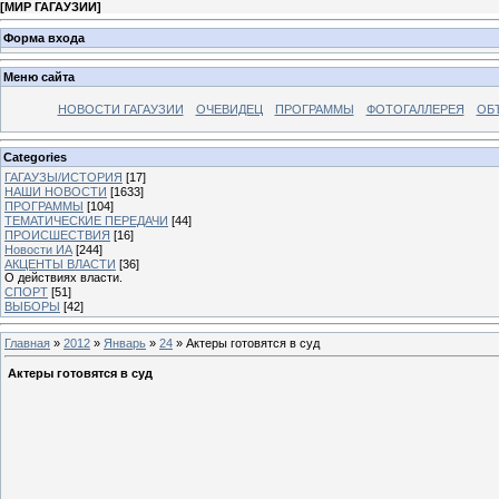
[
МИР ГАГАУЗИИ
]
Форма входа
Меню сайта
НОВОСТИ ГАГАУЗИИ
ОЧЕВИДЕЦ
ПРОГРАММЫ
ФОТОГАЛЛЕРЕЯ
ОБ
Categories
ГАГАУЗЫ/ИСТОРИЯ
[17]
НАШИ НОВОСТИ
[1633]
ПРОГРАММЫ
[104]
ТЕМАТИЧЕСКИЕ ПЕРЕДАЧИ
[44]
ПРОИСШЕСТВИЯ
[16]
Новости ИА
[244]
АКЦЕНТЫ ВЛАСТИ
[36]
О действиях власти.
СПОРТ
[51]
ВЫБОРЫ
[42]
Главная
»
2012
»
Январь
»
24
» Актеры готовятся в суд
Актеры готовятся в суд