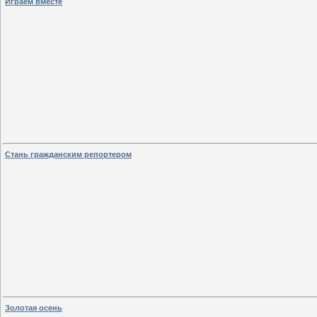
Играем вместе
Стань гражданским репортером
Золотая осень