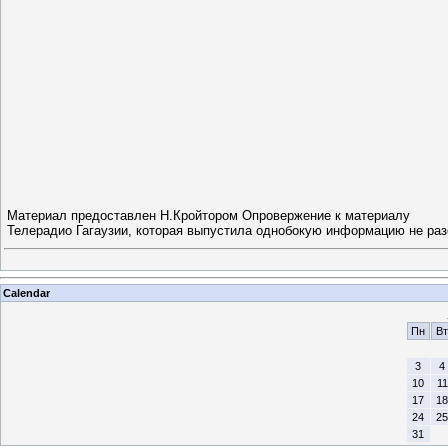
Материал предоставлен Н.Кройтором
Опровержение к материалу
Телерадио Гагаузии, которая выпустила однобокую информацию не ра
Calendar
Пн
Вт
3
4
10
11
17
18
24
25
31