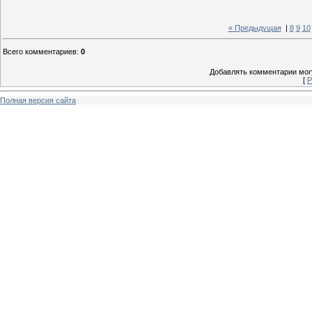
« Предыдущая
|
8
9
10
Всего комментариев
:
0
Добавлять комментарии могу
[
Р
Полная версия сайта