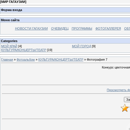
[
МИР ГАГАУЗИИ
]
Форма входа
Меню сайта
НОВОСТИ ГАГАУЗИИ
ОЧЕВИДЕЦ
ПРОГРАММЫ
ФОТОГАЛЛЕРЕЯ
ОБ
Categories
МОЙ КРАЙ
[4]
МОЙ ГОРОД
[9]
КУЛЬТУРА/КОНЦЕРТЫ/ТЕАТР
[19]
Главная
»
Фотоальбом
»
КУЛЬТУРА/КОНЦЕРТЫ/ТЕАТР
» Фотография 7
Конкурс цветочная
Просмотреть ф