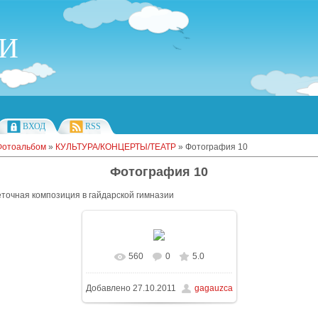
ИИ
ВХОД
RSS
Фотоальбом
»
КУЛЬТУРА/КОНЦЕРТЫ/ТЕАТР
» Фотография 10
Фотография 10
еточная композиция в гайдарской гимназии
560
0
5.0
В реальном размере
Добавлено
27.10.2011
gagauzca
1600x1200
/ 181.5Kb