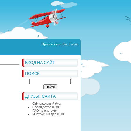
Приветствую Вас
,
Гость
ВХОД НА САЙТ
ПОИСК
ДРУЗЬЯ САЙТА
Официальный блог
Сообщество uCoz
FAQ по системе
Инструкции для uCoz