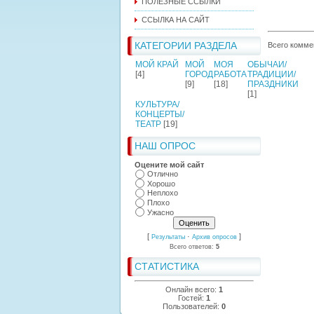
ПОЛЕЗНЫЕ ССЫЛКИ
ССЫЛКА НА САЙТ
КАТЕГОРИИ РАЗДЕЛА
Всего комме
МОЙ КРАЙ
МОЙ
МОЯ
ОБЫЧАИ/
[4]
ГОРОД
РАБОТА
ТРАДИЦИИ/
[9]
[18]
ПРАЗДНИКИ
[1]
КУЛЬТУРА/
КОНЦЕРТЫ/
ТЕАТР
[19]
НАШ ОПРОС
Оцените мой сайт
Отлично
Хорошо
Неплохо
Плохо
Ужасно
[
·
]
Результаты
Архив опросов
Всего ответов:
5
СТАТИСТИКА
Онлайн всего:
1
Гостей:
1
Пользователей:
0