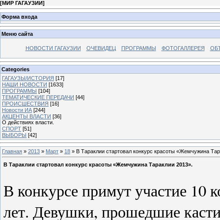
[
МИР ГАГАУЗИИ
]
Форма входа
Меню сайта
НОВОСТИ ГАГАУЗИИ
ОЧЕВИДЕЦ
ПРОГРАММЫ
ФОТОГАЛЛЕРЕЯ
ОБ
Categories
ГАГАУЗЫ/ИСТОРИЯ
[17]
НАШИ НОВОСТИ
[1633]
ПРОГРАММЫ
[104]
ТЕМАТИЧЕСКИЕ ПЕРЕДАЧИ
[44]
ПРОИСШЕСТВИЯ
[16]
Новости ИА
[244]
АКЦЕНТЫ ВЛАСТИ
[36]
О действиях власти.
СПОРТ
[51]
ВЫБОРЫ
[42]
Главная
»
2013
»
Март
»
18
» В Тараклии стартовал конкурс красоты «Жемчужина Тар
В Тараклии стартовал конкурс красоты «Жемчужина Тараклии 2013».
В конкурсе примут участие 10 к
лет. Девушки, прошедшие кастин