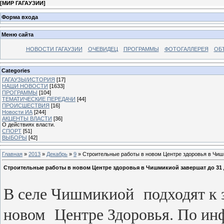
[
МИР ГАГАУЗИИ
]
Форма входа
Меню сайта
НОВОСТИ ГАГАУЗИИ
ОЧЕВИДЕЦ
ПРОГРАММЫ
ФОТОГАЛЛЕРЕЯ
ОБ
Categories
ГАГАУЗЫ/ИСТОРИЯ
[17]
НАШИ НОВОСТИ
[1633]
ПРОГРАММЫ
[104]
ТЕМАТИЧЕСКИЕ ПЕРЕДАЧИ
[44]
ПРОИСШЕСТВИЯ
[16]
Новости ИА
[244]
АКЦЕНТЫ ВЛАСТИ
[36]
О действиях власти.
СПОРТ
[51]
ВЫБОРЫ
[42]
Главная
»
2013
»
Декабрь
»
9
» Строительные работы в новом Центре здоровья в Чиш
Строительные работы в новом Центре здоровья в Чишмикиой завершат до 31
В селе Чишмикиой подходят к 
новом Центре Здоровья. По ин