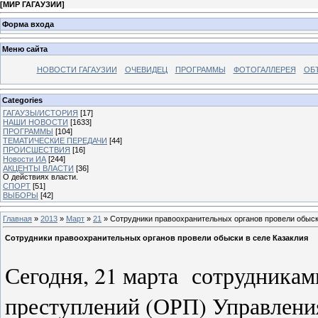
[
МИР ГАГАУЗИИ
]
Форма входа
Меню сайта
НОВОСТИ ГАГАУЗИИ
ОЧЕВИДЕЦ
ПРОГРАММЫ
ФОТОГАЛЛЕРЕЯ
ОБ
Categories
ГАГАУЗЫ/ИСТОРИЯ
[17]
НАШИ НОВОСТИ
[1633]
ПРОГРАММЫ
[104]
ТЕМАТИЧЕСКИЕ ПЕРЕДАЧИ
[44]
ПРОИСШЕСТВИЯ
[16]
Новости ИА
[244]
АКЦЕНТЫ ВЛАСТИ
[36]
О действиях власти.
СПОРТ
[51]
ВЫБОРЫ
[42]
Главная
»
2013
»
Март
»
21
» Сотрудники правоохранительных органов провели обыск
Сотрудники правоохранительных органов провели обыски в селе Казаклия
Сегодня, 21 марта сотрудникам
преступлений (ОРП) Управлени