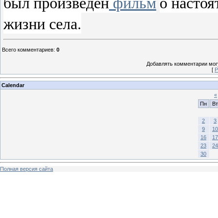
был произведён
фильм
о настоя
жизни села.
Всего комментариев
:
0
Добавлять комментарии могу
[
Р
Calendar
«
Пн
Вт
2
3
9
10
16
17
23
24
30
Полная версия сайта