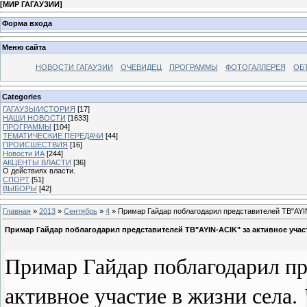
[
МИР ГАГАУЗИИ
]
Форма входа
Меню сайта
НОВОСТИ ГАГАУЗИИ
ОЧЕВИДЕЦ
ПРОГРАММЫ
ФОТОГАЛЛЕРЕЯ
ОБ
Categories
ГАГАУЗЫ/ИСТОРИЯ
[17]
НАШИ НОВОСТИ
[1633]
ПРОГРАММЫ
[104]
ТЕМАТИЧЕСКИЕ ПЕРЕДАЧИ
[44]
ПРОИСШЕСТВИЯ
[16]
Новости ИА
[244]
АКЦЕНТЫ ВЛАСТИ
[36]
О действиях власти.
СПОРТ
[51]
ВЫБОРЫ
[42]
Главная
»
2013
»
Сентябрь
»
4
» Примар Гайдар поблагодарил представителей ТВ"AYIN
Примар Гайдар поблагодарил представителей ТВ"AYIN-ACIK" за активное учас
Примар Гайдар поблагодарил п
активное участие в жизни села.