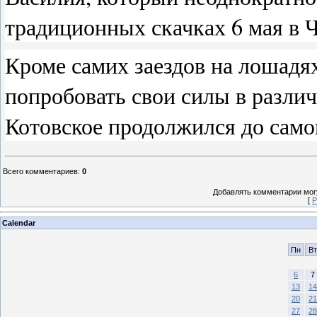
традиционных скачках 6 мая в 
Кроме самих заездов на лошадя
попробовать свои силы в различ
Котовское продолжился до само
Всего комментариев
:
0
Добавлять комментарии могу
[
Р
Calendar
Пн
Вт
6
7
13
14
20
21
27
28