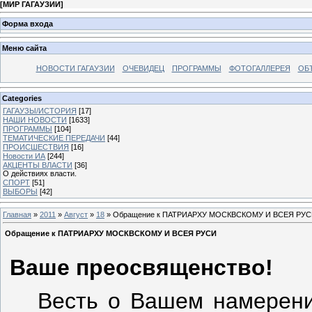
[
МИР ГАГАУЗИИ
]
Форма входа
Меню сайта
НОВОСТИ ГАГАУЗИИ
ОЧЕВИДЕЦ
ПРОГРАММЫ
ФОТОГАЛЛЕРЕЯ
ОБ
Categories
ГАГАУЗЫ/ИСТОРИЯ
[17]
НАШИ НОВОСТИ
[1633]
ПРОГРАММЫ
[104]
ТЕМАТИЧЕСКИЕ ПЕРЕДАЧИ
[44]
ПРОИСШЕСТВИЯ
[16]
Новости ИА
[244]
АКЦЕНТЫ ВЛАСТИ
[36]
О действиях власти.
СПОРТ
[51]
ВЫБОРЫ
[42]
Главная
»
2011
»
Август
»
18
» Обращение к ПАТРИАРХУ МОСКВСКОМУ И ВСЕЯ РУ
Обращение к ПАТРИАРХУ МОСКВСКОМУ И ВСЕЯ РУСИ
Ваше преосвященство!
Весть о Вашем намерени