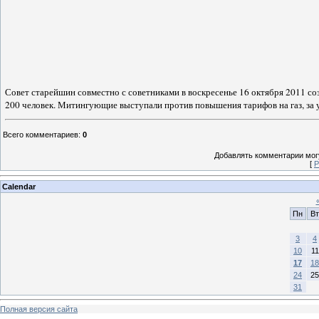
Совет старейшин совместно с советниками в воскресенье 16 октября 2011 с
200 человек. Митингующие выступали против повышения тарифов на газ, за
Всего комментариев
:
0
Добавлять комментарии могу
[
Р
Calendar
Пн
Вт
3
4
10
11
17
18
24
25
31
Полная версия сайта