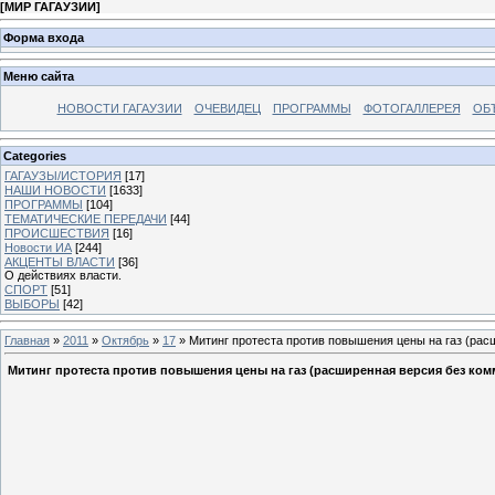
[
МИР ГАГАУЗИИ
]
Форма входа
Меню сайта
НОВОСТИ ГАГАУЗИИ
ОЧЕВИДЕЦ
ПРОГРАММЫ
ФОТОГАЛЛЕРЕЯ
ОБ
Categories
ГАГАУЗЫ/ИСТОРИЯ
[17]
НАШИ НОВОСТИ
[1633]
ПРОГРАММЫ
[104]
ТЕМАТИЧЕСКИЕ ПЕРЕДАЧИ
[44]
ПРОИСШЕСТВИЯ
[16]
Новости ИА
[244]
АКЦЕНТЫ ВЛАСТИ
[36]
О действиях власти.
СПОРТ
[51]
ВЫБОРЫ
[42]
Главная
»
2011
»
Октябрь
»
17
» Митинг протеста против повышения цены на газ (рас
Митинг протеста против повышения цены на газ (расширенная версия без ком