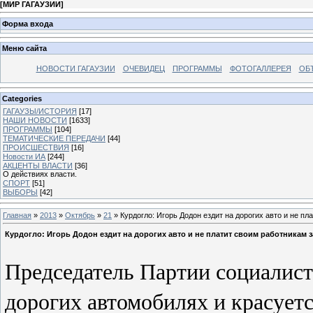
[
МИР ГАГАУЗИИ
]
Форма входа
Меню сайта
НОВОСТИ ГАГАУЗИИ
ОЧЕВИДЕЦ
ПРОГРАММЫ
ФОТОГАЛЛЕРЕЯ
ОБ
Categories
ГАГАУЗЫ/ИСТОРИЯ
[17]
НАШИ НОВОСТИ
[1633]
ПРОГРАММЫ
[104]
ТЕМАТИЧЕСКИЕ ПЕРЕДАЧИ
[44]
ПРОИСШЕСТВИЯ
[16]
Новости ИА
[244]
АКЦЕНТЫ ВЛАСТИ
[36]
О действиях власти.
СПОРТ
[51]
ВЫБОРЫ
[42]
Главная
»
2013
»
Октябрь
»
21
» Курдогло: Игорь Додон ездит на дорогих авто и не пл
Курдогло: Игорь Додон ездит на дорогих авто и не платит своим работникам 
Председатель Партии социалист
дорогих автомобилях и красует