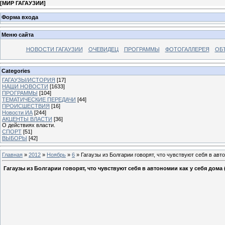
[
МИР ГАГАУЗИИ
]
Форма входа
Меню сайта
НОВОСТИ ГАГАУЗИИ
ОЧЕВИДЕЦ
ПРОГРАММЫ
ФОТОГАЛЛЕРЕЯ
ОБ
Categories
ГАГАУЗЫ/ИСТОРИЯ
[17]
НАШИ НОВОСТИ
[1633]
ПРОГРАММЫ
[104]
ТЕМАТИЧЕСКИЕ ПЕРЕДАЧИ
[44]
ПРОИСШЕСТВИЯ
[16]
Новости ИА
[244]
АКЦЕНТЫ ВЛАСТИ
[36]
О действиях власти.
СПОРТ
[51]
ВЫБОРЫ
[42]
Главная
»
2012
»
Ноябрь
»
6
» Гагаузы из Болгарии говорят, что чувствуют себя в ав
Гагаузы из Болгарии говорят, что чувствуют себя в автономии как у себя дома