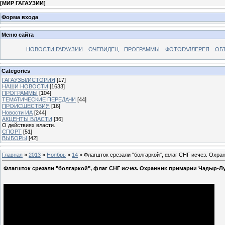
[
МИР ГАГАУЗИИ
]
Форма входа
Меню сайта
НОВОСТИ ГАГАУЗИИ
ОЧЕВИДЕЦ
ПРОГРАММЫ
ФОТОГАЛЛЕРЕЯ
ОБ
Categories
ГАГАУЗЫ/ИСТОРИЯ
[17]
НАШИ НОВОСТИ
[1633]
ПРОГРАММЫ
[104]
ТЕМАТИЧЕСКИЕ ПЕРЕДАЧИ
[44]
ПРОИСШЕСТВИЯ
[16]
Новости ИА
[244]
АКЦЕНТЫ ВЛАСТИ
[36]
О действиях власти.
СПОРТ
[51]
ВЫБОРЫ
[42]
Главная
»
2013
»
Ноябрь
»
14
» Флагшток срезали "болгаркой", флаг СНГ исчез. Охра
Флагшток срезали "болгаркой", флаг СНГ исчез. Охранник примарии Чадыр-Лу