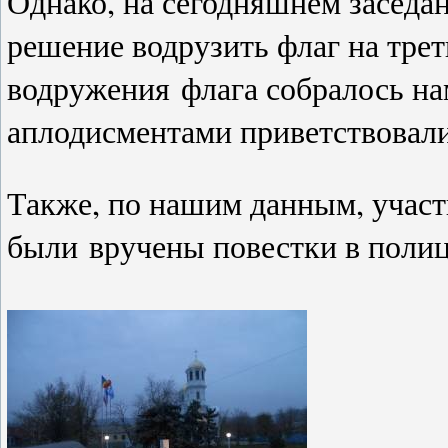
Однако, на сегодняшнем заседа
решение водрузить флаг на тре
водружения
флага собралось н
аплодисментами приветствова
Также, по нашим данным, учас
были
вручены повестки в поли