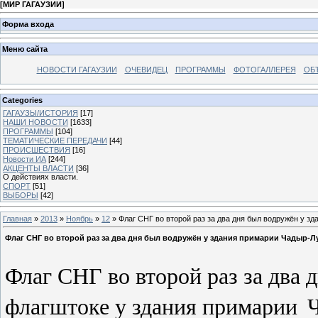
[
МИР ГАГАУЗИИ
]
Форма входа
Меню сайта
НОВОСТИ ГАГАУЗИИ
ОЧЕВИДЕЦ
ПРОГРАММЫ
ФОТОГАЛЛЕРЕЯ
ОБ
Categories
ГАГАУЗЫ/ИСТОРИЯ
[17]
НАШИ НОВОСТИ
[1633]
ПРОГРАММЫ
[104]
ТЕМАТИЧЕСКИЕ ПЕРЕДАЧИ
[44]
ПРОИСШЕСТВИЯ
[16]
Новости ИА
[244]
АКЦЕНТЫ ВЛАСТИ
[36]
О действиях власти.
СПОРТ
[51]
ВЫБОРЫ
[42]
Главная
»
2013
»
Ноябрь
»
12
» Флаг СНГ во второй раз за два дня был водружён у з
Флаг СНГ во второй раз за два дня был водружён у здания примарии Чадыр-Л
Флаг СНГ во второй раз за два 
флагштоке у здания примарии