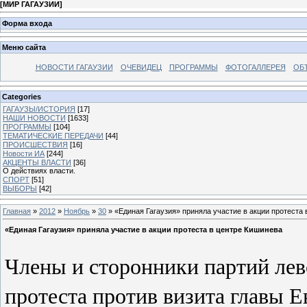
[
МИР ГАГАУЗИИ
]
Форма входа
Меню сайта
НОВОСТИ ГАГАУЗИИ
ОЧЕВИДЕЦ
ПРОГРАММЫ
ФОТОГАЛЛЕРЕЯ
ОБ
Categories
ГАГАУЗЫ/ИСТОРИЯ
[17]
НАШИ НОВОСТИ
[1633]
ПРОГРАММЫ
[104]
ТЕМАТИЧЕСКИЕ ПЕРЕДАЧИ
[44]
ПРОИСШЕСТВИЯ
[16]
Новости ИА
[244]
АКЦЕНТЫ ВЛАСТИ
[36]
О действиях власти.
СПОРТ
[51]
ВЫБОРЫ
[42]
Главная
»
2012
»
Ноябрь
»
30
» «Единая Гагаузия» приняла участие в акции протеста
«Единая Гагаузия» приняла участие в акции протеста в центре Кишинева
Члены и сторонники партий лев
протеста против визита главы 