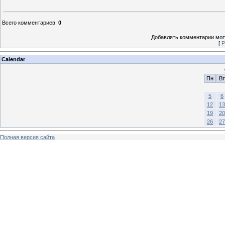
Всего комментариев
:
0
Добавлять комментарии могу
[
Р
Calendar
Пн
Вт
5
6
12
13
19
20
26
27
Полная версия сайта