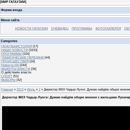
[
МИР ГАГАУЗИИ
]
Форма входа
Меню сайта
НОВОСТИ ГАГАУЗИИ
ОЧЕВИДЕЦ
ПРОГРАММЫ
ФОТОГАЛЛЕРЕЯ
ОБ
Categories
ГАГАУЗЫ/ИСТОРИЯ
[17]
НАШИ НОВОСТИ
[1633]
ПРОГРАММЫ
[104]
ТЕМАТИЧЕСКИЕ ПЕРЕДАЧИ
[44]
ПРОИСШЕСТВИЯ
[16]
Новости ИА
[244]
АКЦЕНТЫ ВЛАСТИ
[36]
О действиях власти.
СПОРТ
[51]
ВЫБОРЫ
[42]
Главная
»
2013
»
Июль
»
2
» Директор ЖКХ Чадыр-Лунги: Думаю найдём общее мнение 
Директор ЖКХ Чадыр-Лунги: Думаю найдём общее мнение с жильцами Луначарс