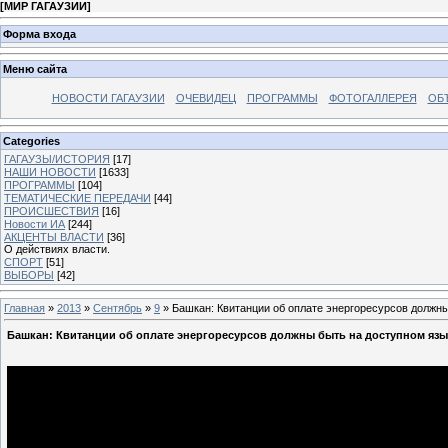
[
МИР ГАГАУЗИИ
]
Форма входа
Меню сайта
НОВОСТИ ГАГАУЗИИ
ОЧЕВИДЕЦ
ПРОГРАММЫ
ФОТОГАЛЛЕРЕЯ
ОБ
Categories
ГАГАУЗЫ/ИСТОРИЯ
[17]
НАШИ НОВОСТИ
[1633]
ПРОГРАММЫ
[104]
ТЕМАТИЧЕСКИЕ ПЕРЕДАЧИ
[44]
ПРОИСШЕСТВИЯ
[16]
Новости ИА
[244]
АКЦЕНТЫ ВЛАСТИ
[36]
О действиях власти.
СПОРТ
[51]
ВЫБОРЫ
[42]
Главная
»
2013
»
Сентябрь
»
9
» Башкан: Квитанции об оплате энергоресурсов должны
Башкан: Квитанции об оплате энергоресурсов должны быть на доступном язык