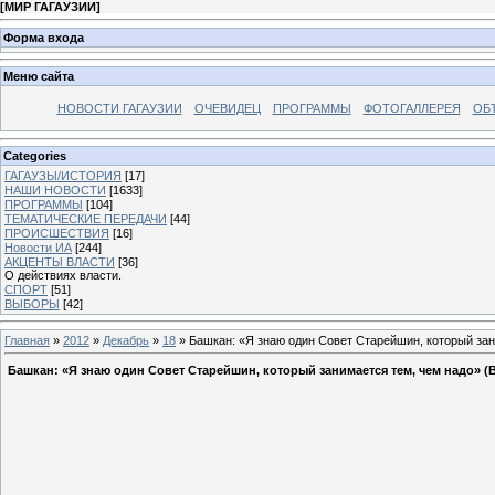
[
МИР ГАГАУЗИИ
]
Форма входа
Меню сайта
НОВОСТИ ГАГАУЗИИ
ОЧЕВИДЕЦ
ПРОГРАММЫ
ФОТОГАЛЛЕРЕЯ
ОБ
Categories
ГАГАУЗЫ/ИСТОРИЯ
[17]
НАШИ НОВОСТИ
[1633]
ПРОГРАММЫ
[104]
ТЕМАТИЧЕСКИЕ ПЕРЕДАЧИ
[44]
ПРОИСШЕСТВИЯ
[16]
Новости ИА
[244]
АКЦЕНТЫ ВЛАСТИ
[36]
О действиях власти.
СПОРТ
[51]
ВЫБОРЫ
[42]
Главная
»
2012
»
Декабрь
»
18
» Башкан: «Я знаю один Совет Старейшин, который за
Башкан: «Я знаю один Совет Старейшин, который занимается тем, чем надо» 