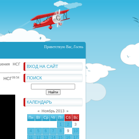
Приветствую Вас
,
Гость
шения НСГ
ВХОД НА САЙТ
ПОИСК
 НСГ
09:54
КАЛЕНДАРЬ
«
Ноябрь 2013
»
Пн
Вт
Ср
Чт
Пт
Сб
Вс
1
2
3
4
5
6
7
8
9
10
11
12
13
14
15
16
17