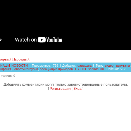
 первый Народный
НАШИ НОВОСТИ
|
Просмотров
:
768
|
Добавил
:
gagauzca
|
Теги
:
видео
,
депутаты
,
онфликт
,
новости гагаузии
,
ассоциация примаров
,
ТВ
,
НСГ
,
заявления
|
Рейтинг
:
5.0
/
1
нтариев
:
0
Добавлять комментарии могут только зарегистрированные пользователи.
[
Регистрация
|
Вход
]