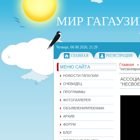
МИР ГАГАУЗ
Четверг, 06.08.2026, 21:29
ГЛАВНАЯ
РЕГИСТРАЦИЯ
Главная
МЕНЮ САЙТА
"несвоевре
НОВОСТИ ГАГАУЗИИ
АССОЦ
"НЕСВОЕ
ОЧЕВИДЕЦ
ПРОГРАММЫ
ФОТОГАЛЛЕРЕЯ
ОБЪЯВЛЕНИЯ/РЕКЛАМА
АРХИВ
ФОРУМ
БЛОГ