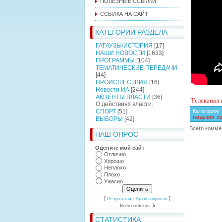
ПОЛЕЗНЫЕ ССЫЛКИ
ССЫЛКА НА САЙТ
КАТЕГОРИИ РАЗДЕЛА
ГАГАУЗЫ/ИСТОРИЯ
[17]
НАШИ НОВОСТИ
[1633]
ПРОГРАММЫ
[104]
ТЕМАТИЧЕСКИЕ ПЕРЕДАЧИ
[44]
ПРОИСШЕСТВИЯ
[16]
Новости ИА
[244]
АКЦЕНТЫ ВЛАСТИ
[36]
Телеканал
О действиях власти.
СПОРТ
[51]
Категория
:
гагаузия
,
к
ВЫБОРЫ
[42]
Всего комме
НАШ ОПРОС
Оцените мой сайт
Отлично
Хорошо
Неплохо
Плохо
Ужасно
[
·
]
Результаты
Архив опросов
Всего ответов:
5
СТАТИСТИКА